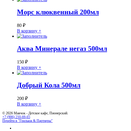
Морс клюквенный 200мл
80
₽
В корзину +
Аква Минерале негаз 500мл
150
₽
В корзину +
Добрый Кола 500мл
200
₽
В корзину +
© 2026 Маячок - Детское кафе, Пионерский.
+7 (906) 210-69-65
Перейти в "Грильяж & Партнеры"
youtube