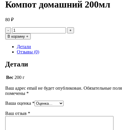
Компот домашний 200мл
80
₽
Количество
товара
В корзину +
Компот
домашний
Детали
200мл
Отзывы (0)
Детали
Вес
200 г
Ваш адрес email не будет опубликован.
Обязательные поля
помечены
*
Ваша оценка
*
Ваш отзыв
*