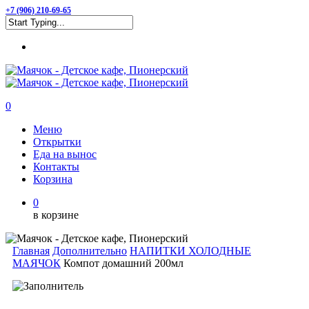
Skip
+7 (906) 210-69-65
to
Close
main
Menu
Search
content
0
Menu
Меню
Открытки
Еда на вынос
Контакты
Корзина
0
в корзине
Главная
Дополнительно
НАПИТКИ ХОЛОДНЫЕ
МАЯЧОК
Компот домашний 200мл