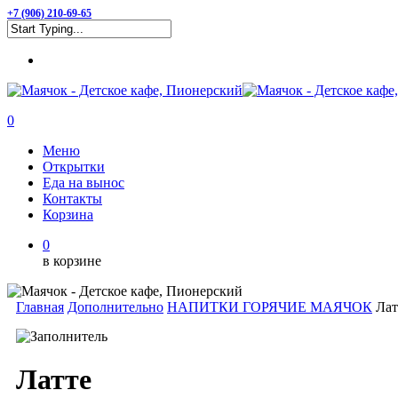
Skip
+7 (906) 210-69-65
to
Close
main
Menu
Search
content
0
Menu
Меню
Открытки
Еда на вынос
Контакты
Корзина
0
в корзине
Главная
Дополнительно
НАПИТКИ ГОРЯЧИЕ МАЯЧОК
Лат
Латте