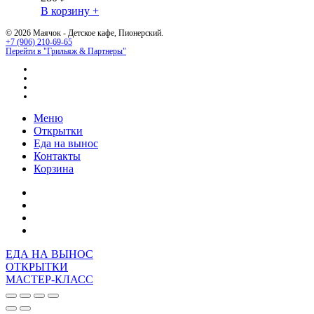
В корзину +
© 2026 Маячок - Детское кафе, Пионерский.
+7 (906) 210-69-65
Перейти в "Грильяж & Партнеры"
youtube
vk
telegram
phone
Close
Меню
Menu
Открытки
Еда на вынос
Контакты
Корзина
ЕДА НА ВЫНОС
ОТКРЫТКИ
МАСТЕР-КЛАСС