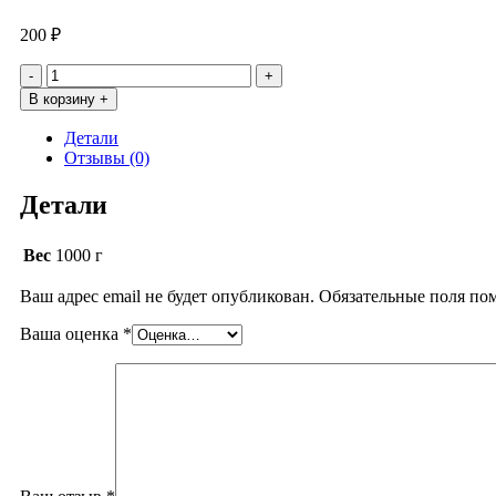
200
₽
Количество
товара
В корзину +
Лимонад
Тутти-
Детали
фрутти
Отзывы (0)
Детали
Вес
1000 г
Ваш адрес email не будет опубликован.
Обязательные поля п
Ваша оценка
*