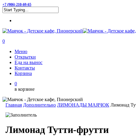
Skip
+7 (906) 210-69-65
to
Close
main
Menu
Search
content
0
Menu
Меню
Открытки
Еда на вынос
Контакты
Корзина
0
в корзине
Главная
Дополнительно
ЛИМОНАДЫ МАЯЧОК
Лимонад Ту
Лимонад Тутти-фрутти