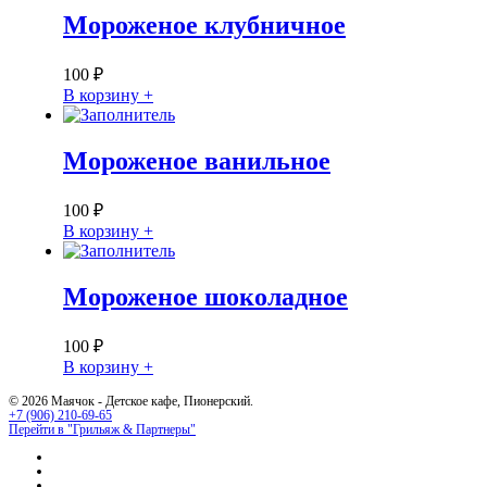
Мороженое клубничное
100
₽
В корзину +
Мороженое ванильное
100
₽
В корзину +
Мороженое шоколадное
100
₽
В корзину +
© 2026 Маячок - Детское кафе, Пионерский.
+7 (906) 210-69-65
Перейти в "Грильяж & Партнеры"
youtube
vk
telegram