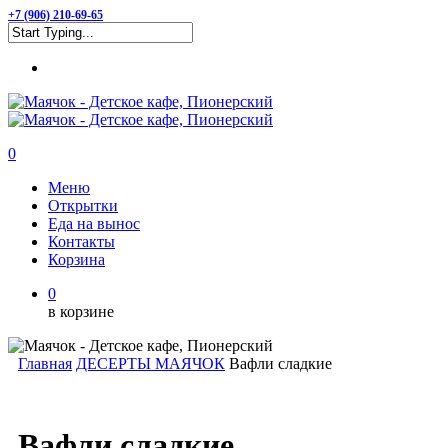
Skip
+7 (906) 210-69-65
to
Close
main
Menu
Search
content
0
Menu
Меню
Открытки
Еда на вынос
Контакты
Корзина
0
в корзине
Главная
ДЕСЕРТЫ МАЯЧОК
Вафли сладкие
Вафли сладкие